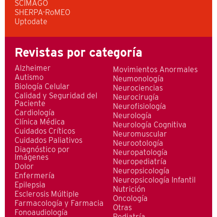
SCIMAGO
SHERPA-RoMEO
Uptodate
Revistas por categoría
Alzheimer
Movimientos Anormales
Autismo
Neumonología
Biología Celular
Neurociencias
Calidad y Seguridad del
Neurocirugía
Paciente
Neurofisiología
Cardiología
Neurología
Clínica Médica
Neurología Cognitiva
Cuidados Críticos
Neuromuscular
Cuidados Paliativos
Neurootología
Diagnóstico por
Neuropatología
Imágenes
Neuropediatría
Dolor
Neuropsicología
Enfermería
Neuropsicología Infantil
Epilepsia
Nutrición
Esclerosis Múltiple
Oncología
Farmacología y Farmacia
Otras
Fonoaudiología