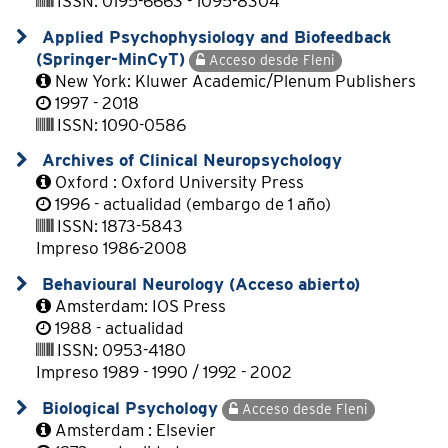
ISSN: 0195-6663 - 1095-8304
Applied Psychophysiology and Biofeedback
(Springer-MinCyT)
Acceso desde Fleni
New York: Kluwer Academic/Plenum Publishers
1997 - 2018
ISSN: 1090-0586
Archives of Clinical Neuropsychology
Oxford : Oxford University Press
1996 - actualidad (embargo de 1 año)
ISSN: 1873-5843
Impreso 1986-2008
Behavioural Neurology (Acceso abierto)
Amsterdam: IOS Press
1988 - actualidad
ISSN: 0953-4180
Impreso 1989 - 1990 / 1992 - 2002
Biological Psychology
Acceso desde Fleni
Amsterdam : Elsevier