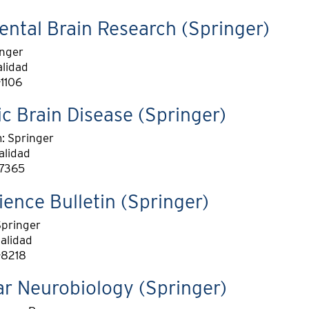
ntal Brain Research (Springer)
inger
alidad
1106
c Brain Disease (Springer)
 Springer
alidad
-7365
ence Bulletin (Springer)
Springer
alidad
-8218
r Neurobiology (Springer)