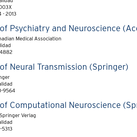
alidad
-003X
 - 2013
of Psychiatry and Neuroscience (Ac
adian Medical Association
lidad
-4882
of Neural Transmission (Springer)
nger
alidad
0-9564
 of Computational Neuroscience (Sp
Springer Verlag
alidad
-5313