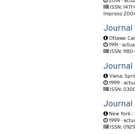
2014 - actu
ISSN: 1471
Impreso 2004
Journal 
Ottawa: Can
1991 - actua
ISSN: 1180
Journal 
Viena: Spri
1999 - actu
ISSN: 030
Journal
New York : 
1999 - actu
ISSN: 0929