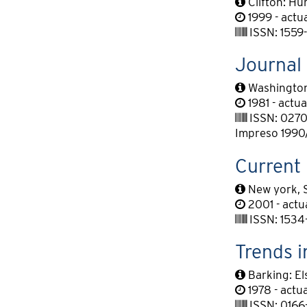
Clifton: H
1999 - actu
ISSN: 1559-
Journal
Washington,
1981 - actu
ISSN: 027
Impreso 1990/
Current
New york, 
2001 - actu
ISSN: 1534
Trends 
Barking: El
1978 - actu
ISSN: 0166