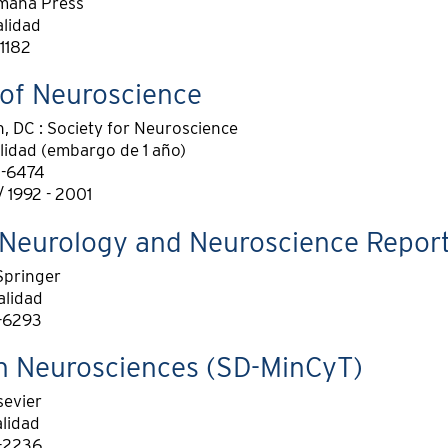
umana Press
alidad
1182
 of Neuroscience
 DC : Society for Neuroscience
alidad (embargo de 1 año)
0-6474
 1992 - 2001
 Neurology and Neuroscience Report
Springer
alidad
-6293
in Neurosciences (SD-MinCyT)
sevier
alidad
-2236