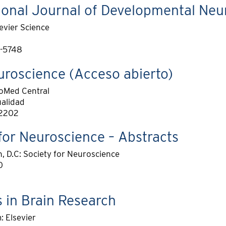
tional Journal of Developmental Ne
evier Science
-5748
roscience (Acceso abierto)
oMed Central
alidad
-2202
for Neuroscience – Abstracts
 D.C: Society for Neuroscience
0
 in Brain Research
 Elsevier