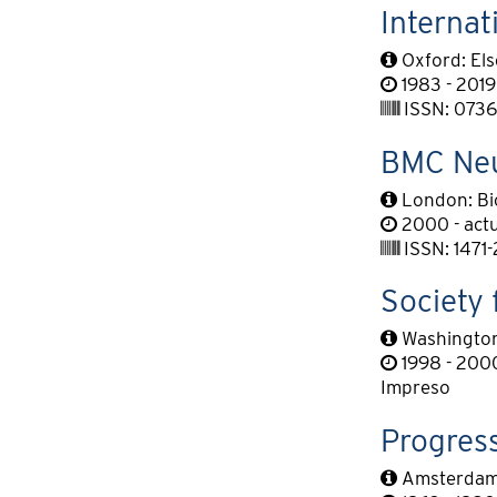
Interna
Oxford: Els
1983 - 2019
ISSN: 0736
BMC Neu
London: Bi
2000 - actu
ISSN: 1471
Society 
Washington,
1998 - 200
Impreso
Progress
Amsterdam: