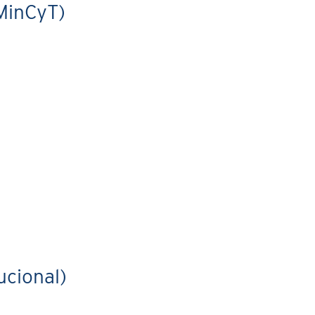
MinCyT)
ucional)