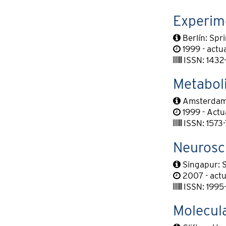
Experime
Berlín: Spr
1999 - actu
ISSN: 1432-
Metaboli
Amsterdam:
1999 - Actu
ISSN: 1573
Neurosci
Singapur: 
2007 - actu
ISSN: 1995
Molecula