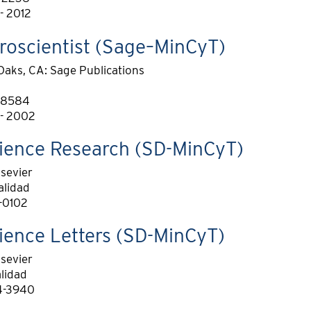
- 2012
roscientist (Sage–MinCyT)
aks, CA: Sage Publications
-8584
 - 2002
ience Research (SD-MinCyT)
lsevier
alidad
-0102
ience Letters (SD-MinCyT)
lsevier
alidad
4-3940