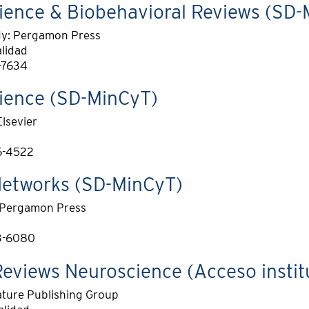
ience & Biobehavioral Reviews (SD-
y: Pergamon Press
alidad
-7634
ience (SD-MinCyT)
lsevier
6-4522
Networks (SD-MinCyT)
 Pergamon Press
3-6080
eviews Neuroscience (Acceso instit
ture Publishing Group