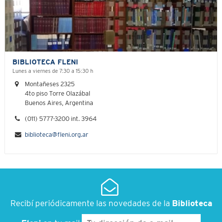
BIBLIOTECA FLENI
Lunes a viernes de 7:30 a 15:30 h
Montañeses 2325
4to piso Torre Olazábal
Buenos Aires, Argentina
(011) 5777-3200 int. 3964
biblioteca@fleni.org.ar
Recibí periódicamente las novedades de la
Biblioteca