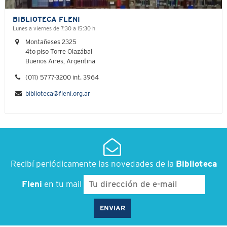
BIBLIOTECA FLENI
Lunes a viernes de 7:30 a 15:30 h
Montañeses 2325
4to piso Torre Olazábal
Buenos Aires, Argentina
(011) 5777-3200 int. 3964
biblioteca@fleni.org.ar
Recibí periódicamente las novedades de la
Biblioteca
Fleni
en tu mail