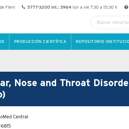
 de Fleni
5777-3200 Int.: 3964
lun a vie 7:30 a 15:30 h
OS
PRODUCCIÓN CIENTÍFICA
REPOSITORIO INSTITUCI
r, Nose and Throat Disorde
o)
ioMed Central
-6815