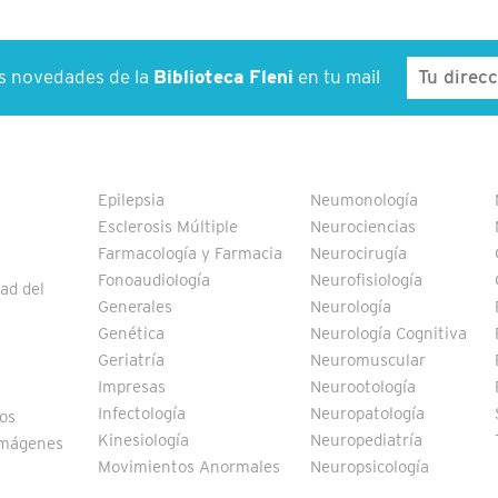
as novedades de la
Biblioteca Fleni
en tu mail
Epilepsia
Neumonología
Esclerosis Múltiple
Neurociencias
Farmacología y Farmacia
Neurocirugía
Fonoaudiología
Neurofisiología
ad del
Generales
Neurología
Genética
Neurología Cognitiva
Geriatría
Neuromuscular
Impresas
Neurootología
Infectología
Neuropatología
vos
Kinesiología
Neuropediatría
Imágenes
Movimientos Anormales
Neuropsicología