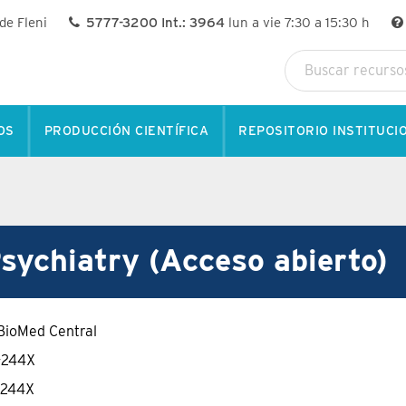
 de Fleni
5777-3200 Int.: 3964
lun a vie 7:30 a 15:30 h
OS
PRODUCCIÓN CIENTÍFICA
REPOSITORIO INSTITUCI
ychiatry (Acceso abierto)
BioMed Central
-244X
-244X