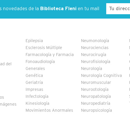
as novedades de la
Biblioteca Fleni
en tu mail
Epilepsia
Neumonología
Esclerosis Múltiple
Neurociencias
Farmacología y Farmacia
Neurocirugía
Fonoaudiología
Neurofisiología
ad del
Generales
Neurología
Genética
Neurología Cognitiva
Geriatría
Neuromuscular
Impresas
Neurootología
Infectología
Neuropatología
vos
Kinesiología
Neuropediatría
Imágenes
Movimientos Anormales
Neuropsicología