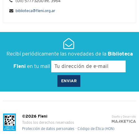
(011) 5777-3200 int. 3964
biblioteca@fleni.org.ar
Recibí periódicamente las novedades de la
Biblioteca
Fleni
en tu mail
©2026 Fleni
Diseño y Desarrollo
Todos los derechos reservados
Protección de datos personales
-
Código de Ética (HON)