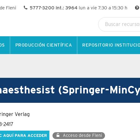
 de Fleni
5777-3200 Int.: 3964
lun a vie 7:30 a 15:30 h
OS
PRODUCCIÓN CIENTÍFICA
REPOSITORIO INSTITUCI
aesthesist (Springer-MinC
pringer Verlag
3-2417
Acceso desde Fleni
C AQUÍ PARA ACCEDER