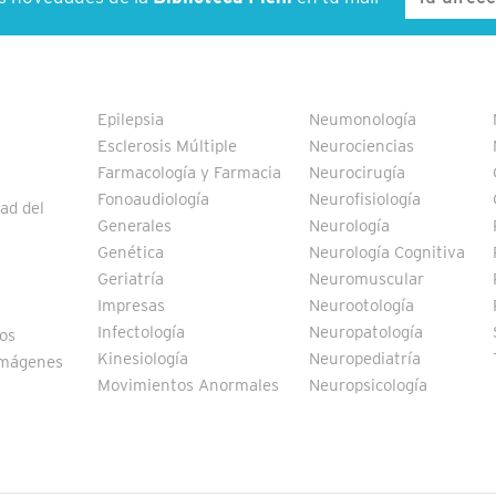
Epilepsia
Neumonología
Esclerosis Múltiple
Neurociencias
Farmacología y Farmacia
Neurocirugía
Fonoaudiología
Neurofisiología
ad del
Generales
Neurología
Genética
Neurología Cognitiva
Geriatría
Neuromuscular
Impresas
Neurootología
Infectología
Neuropatología
vos
Kinesiología
Neuropediatría
Imágenes
Movimientos Anormales
Neuropsicología