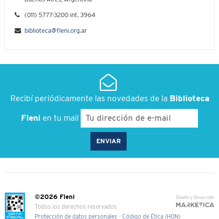
(011) 5777-3200 int. 3964
biblioteca@fleni.org.ar
Recibí periódicamente las novedades de la
Biblioteca
Fleni
en tu mail
©2026 Fleni
Diseño y Desarrollo
Todos los derechos reservados
Protección de datos personales
-
Código de Ética (HON)