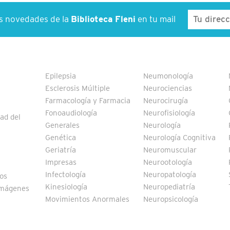
as novedades de la
Biblioteca Fleni
en tu mail
Epilepsia
Neumonología
Esclerosis Múltiple
Neurociencias
Farmacología y Farmacia
Neurocirugía
Fonoaudiología
Neurofisiología
ad del
Generales
Neurología
Genética
Neurología Cognitiva
Geriatría
Neuromuscular
Impresas
Neurootología
Infectología
Neuropatología
vos
Kinesiología
Neuropediatría
Imágenes
Movimientos Anormales
Neuropsicología