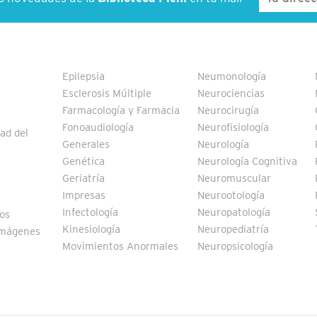
Epilepsia
Neumonología
Esclerosis Múltiple
Neurociencias
Farmacología y Farmacia
Neurocirugía
Fonoaudiología
Neurofisiología
ad del
Generales
Neurología
Genética
Neurología Cognitiva
Geriatría
Neuromuscular
Impresas
Neurootología
Infectología
Neuropatología
vos
Kinesiología
Neuropediatría
Imágenes
Movimientos Anormales
Neuropsicología