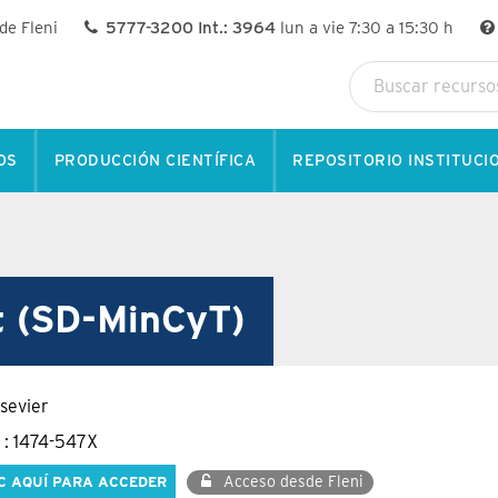
 de Fleni
5777-3200 Int.: 3964
lun a vie 7:30 a 15:30 h
OS
PRODUCCIÓN CIENTÍFICA
REPOSITORIO INSTITUCI
t (SD-MinCyT)
sevier
 : 1474-547X
Acceso desde Fleni
C AQUÍ PARA ACCEDER