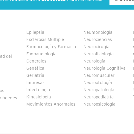
Epilepsia
Neumonología
Esclerosis Múltiple
Neurociencias
Farmacología y Farmacia
Neurocirugía
Fonoaudiología
Neurofisiología
ad del
Generales
Neurología
Genética
Neurología Cognitiva
Geriatría
Neuromuscular
Impresas
Neurootología
Infectología
Neuropatología
vos
Kinesiología
Neuropediatría
Imágenes
Movimientos Anormales
Neuropsicología