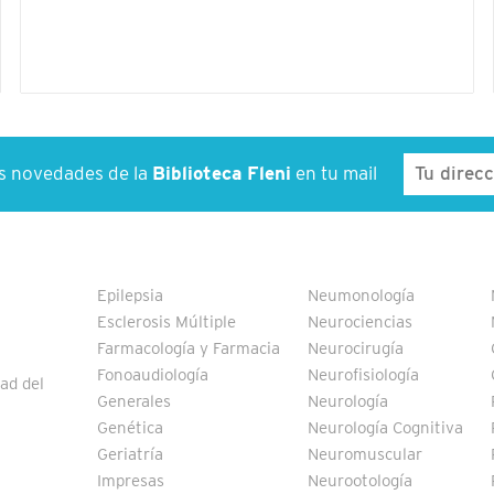
as novedades de la
Biblioteca Fleni
en tu mail
Epilepsia
Neumonología
Esclerosis Múltiple
Neurociencias
Farmacología y Farmacia
Neurocirugía
Fonoaudiología
Neurofisiología
ad del
Generales
Neurología
Genética
Neurología Cognitiva
Geriatría
Neuromuscular
Impresas
Neurootología