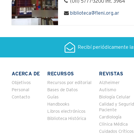
(011) 5777-3200 int. 3964
biblioteca@fleni.org.ar
Recibí periódicamente l
ACERCA DE
RECURSOS
REVISTAS
Objetivos
Recursos por editorial
Alzheimer
Personal
Bases de Datos
Autismo
Contacto
Guías
Biología Celular
Handbooks
Calidad y Segurid
Paciente
Libros electrónicos
Cardiología
Biblioteca Histórica
Clínica Médica
Cuidados Críticos