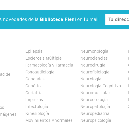
as novedades de la
Biblioteca Fleni
en tu mail
Epilepsia
Neumonología
Esclerosis Múltiple
Neurociencias
Farmacología y Farmacia
Neurocirugía
Fonoaudiología
Neurofisiología
ad del
Generales
Neurología
Genética
Neurología Cognitiva
Geriatría
Neuromuscular
Impresas
Neurootología
Infectología
Neuropatología
vos
Kinesiología
Neuropediatría
Imágenes
Movimientos Anormales
Neuropsicología