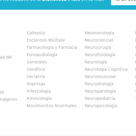
Epilepsia
Neumonología
Esclerosis Múltiple
Neurociencias
Farmacología y Farmacia
Neurocirugía
Fonoaudiología
Neurofisiología
ad del
Generales
Neurología
Genética
Neurología Cognitiva
Geriatría
Neuromuscular
Impresas
Neurootología
Infectología
Neuropatología
vos
Kinesiología
Neuropediatría
Imágenes
Movimientos Anormales
Neuropsicología