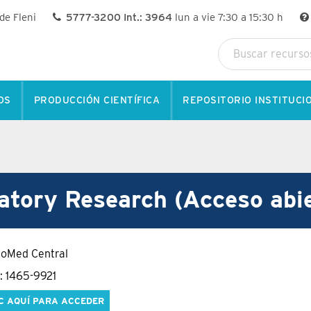
 de Fleni
5777-3200 Int.: 3964
lun a vie 7:30 a 15:30 h
OS
PRODUCCIÓN CIENTÍFICA
REPOSITORIO INSTITUCI
atory Research (Acceso abi
ioMed Central
: 1465-9921
C AQUÍ PARA ACCEDER