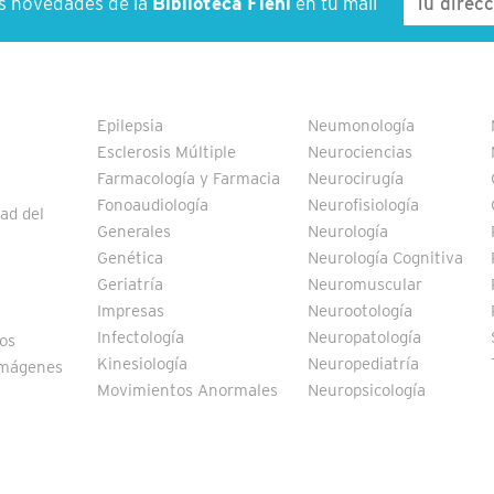
as novedades de la
Biblioteca Fleni
en tu mail
Epilepsia
Neumonología
Esclerosis Múltiple
Neurociencias
Farmacología y Farmacia
Neurocirugía
Fonoaudiología
Neurofisiología
ad del
Generales
Neurología
Genética
Neurología Cognitiva
Geriatría
Neuromuscular
Impresas
Neurootología
Infectología
Neuropatología
vos
Kinesiología
Neuropediatría
Imágenes
Movimientos Anormales
Neuropsicología